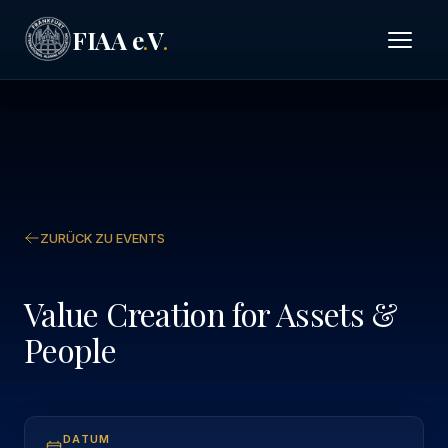
FIAA e
V
.
.
ZURÜCK ZU EVENTS
Value Creation for Assets &
People
DATUM